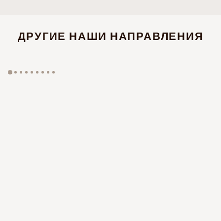
ДРУГИЕ НАШИ НАПРАВЛЕНИЯ
GYP SEA HOTEL
LA BASTIDE DE MARIE
SAINT BARTH - FRENCH WEST INDIES
MÉNERBES - PROVENCE