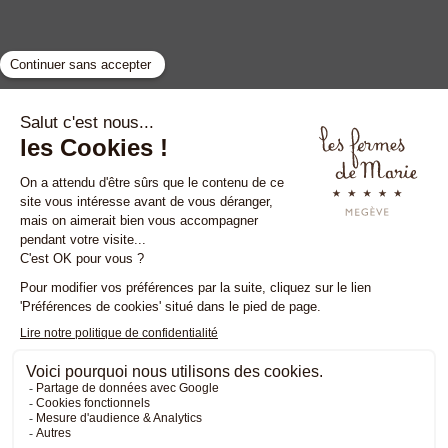
GYP SEA HOTEL
LA BASTIDE DE MARIE
SAINT BARTH - FRENCH WEST INDIES
MÉNERBES - PROVENCE
Межев
•
Менербес
•
Сен-Тропе
•
Сен-Барт
Юридическая информация
ОБЩИЕ ПОЛОЖЕНИЯ И УСЛОВИЯ
Политика конфиденциальности
Печенье