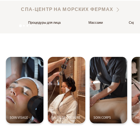
СПА-ЦЕНТР НА МОРСКИХ ФЕРМАХ
Процедуры для лица
Массажи
Скрабы