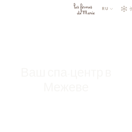
RU
Ваш спа-центр в
Межеве