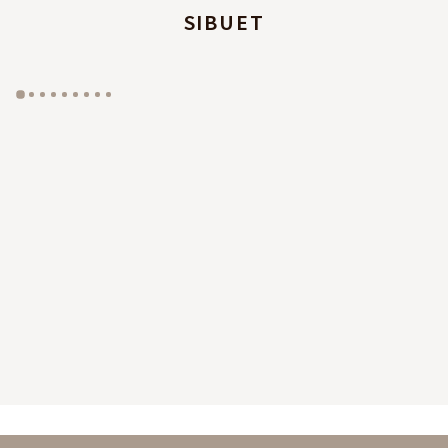
SIBUET
GYP SEA HOTEL
LA BASTIDE DE MARIE
SAINT BARTH - FRENCH WEST INDIES
MÉNERBES - PROVENCE