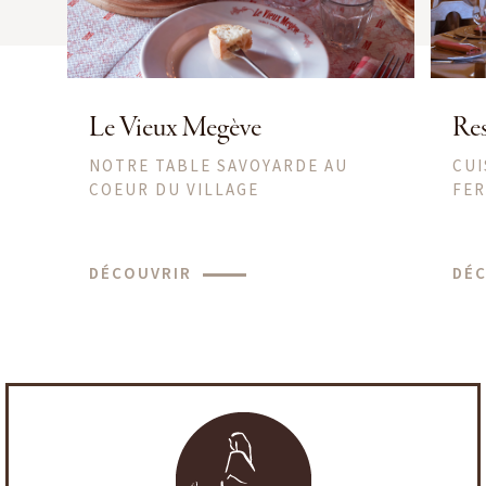
Le Vieux Megève
Res
NOTRE TABLE SAVOYARDE AU
CUI
COEUR DU VILLAGE
FER
DÉCOUVRIR
DÉ