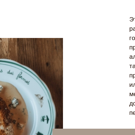
Э
р
г
п
а
т
п
и
м
д
п