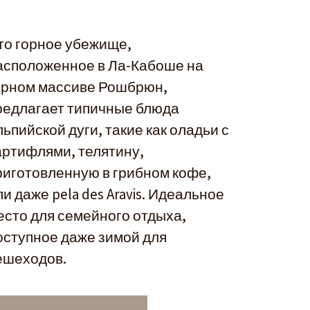
то горное убежище,
асположенное в Ла-Кабоше на
орном массиве Рошбрюн,
редлагает типичные блюда
льпийской дуги, такие как оладьи с
артифлями, телятину,
риготовленную в грибном кофе,
ли даже pela des Aravis. Идеальное
есто для семейного отдыха,
оступное даже зимой для
ешеходов.