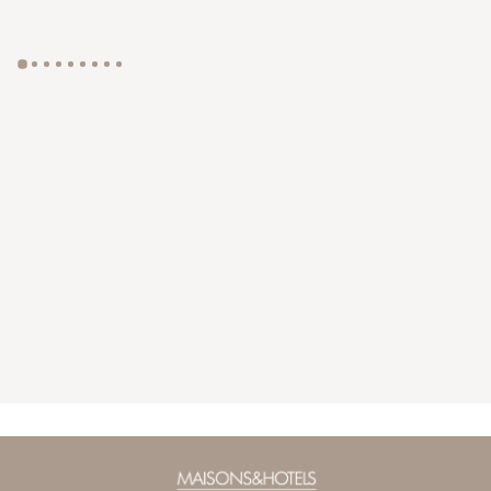
GYP SEA HOTEL
LA BASTIDE DE MARIE
SAINT BARTH - FRENCH WEST INDIES
MÉNERBES - PROVENCE