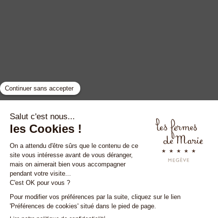
GYP SEA HOTEL
LA BASTIDE DE MARIE
SAINT BARTH - FRENCH WEST INDIES
MÉNERBES - PROVENCE
Межев
•
Менербес
•
Сен-Тропе
•
Сен-Барт