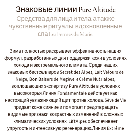
Знаковые линии Pure Altitude
Средства для лица и тела, а также
чувственные ритуалы, вдохновленные
спа Les Fermes de Marie.
Зима полностью раскрывает эффективность наших
формул, разработанных для поддержки кожи в условиях
холода и экстремального климата. Среди наших
знаковых бестселлеров Secret des Alpes, Lait Velours de
Neige, Bon Baisers de Megève и Crème Nutrialpes,
воплощающих экспертизу Pure Altitude в условиях
высокогорья.Линия Fondamentale действует как
настоящий увлажняющий щит против холода. Sève de Vie
придает коже сияние и помогает предотвращать
видимые признаки возрастных изменений в сложных
климатических условиях. LiftAlpes обеспечивает
упругость и интенсивную регенерацию.Линия Extrême