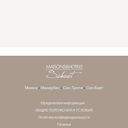
GYP SEA HOTEL
LA BASTIDE DE MARIE
SAINT BARTH - FRENCH WEST INDIES
MÉNERBES - PROVENCE
Межев
•
Менербес
•
Сен-Тропе
•
Сен-Барт
Юридическая информация
ОБЩИЕ ПОЛОЖЕНИЯ И УСЛОВИЯ
Политика конфиденциальности
Печенье