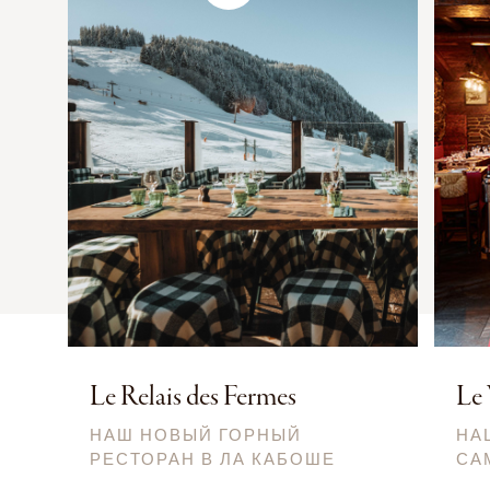
Le Relais des Fermes
Le
НАШ НОВЫЙ ГОРНЫЙ
НА
РЕСТОРАН В ЛА КАБОШЕ
СА