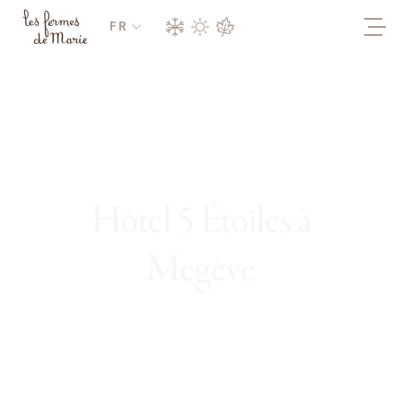
FR
Hôtel 5 Étoiles à
Megève