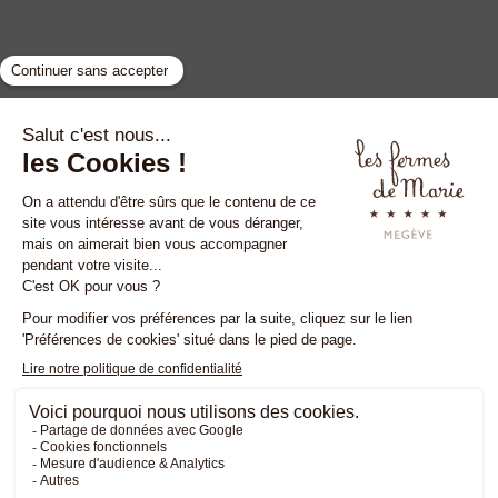
GYP SEA HOTEL
LA BASTIDE DE MARIE
SAINT BARTH - FRENCH WEST INDIES
MÉNERBES - PROVENCE
Megève
•
Ménerbes
•
Saint-Tropez
•
Saint-Barth
Mentions légales
CGV
Politique de confidentialité
Cookies