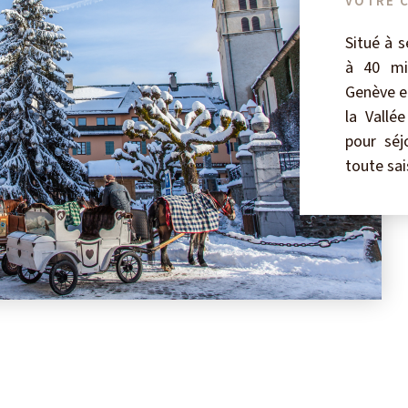
VOTRE C
Situé à 
à 40 mi
Genève e
la Vallé
pour séj
toute sai