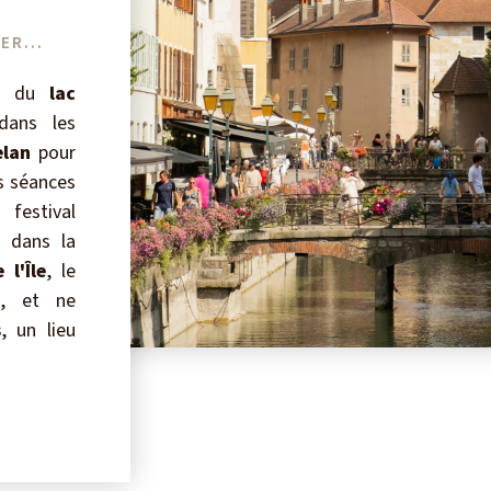
ER...
s du
lac
dans les
lan
pour
s séances
festival
z dans la
 l'Île
, le
e, et ne
s
, un lieu