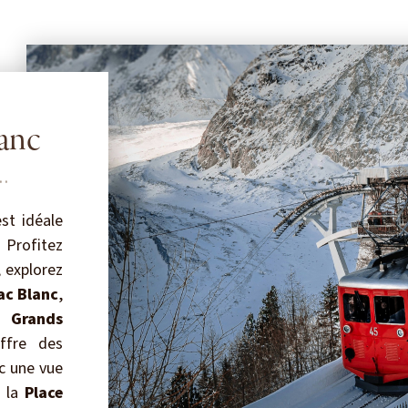
anc
..
st idéale
 Profitez
, explorez
Lac Blanc
,
t
Grands
offre des
ec une vue
s la
Place