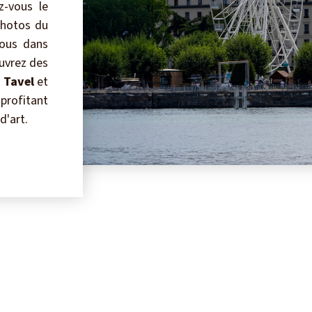
z-vous le
photos du
ous dans
ouvrez des
 Tavel
et
 profitant
d'art.