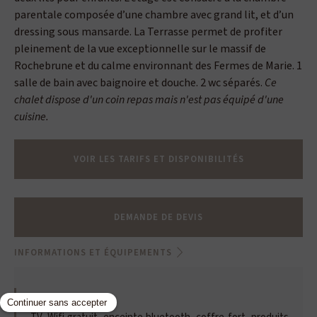
parentale composée d’une chambre avec grand lit, et d’un
dressing sous mansarde. La Terrasse permet de profiter
pleinement de la vue exceptionnelle sur le massif de
Rochebrune et du calme environnant des Fermes de Marie. 1
salle de bain avec baignoire et douche. 2 wc séparés.
Ce
chalet dispose d'un coin repas mais n'est pas équipé d'une
cuisine.
VOIR LES TARIFS ET DISPONIBILITÉS
DEMANDE DE DEVIS
INFORMATIONS ET ÉQUIPEMENTS
ÉQUIPEMENTS