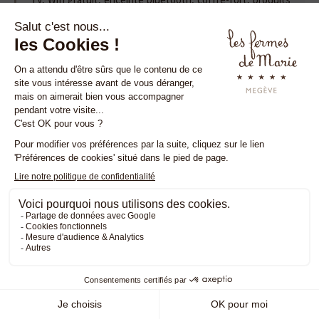
TV, Wifi gratuit, enceinte bluetooth, coffre-fort, produits
d'accueil Pure Altitude, sèche-cheveux, console de jeu Wii,
minibar, machine à café Nespresso, bouilloire et plateau de
courtoisie (choix de thé et infusions).
Animaux admis.