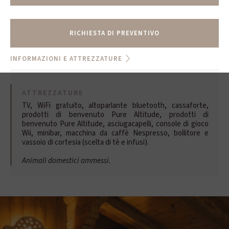
RICHIESTA DI PREVENTIVO
INFORMAZIONI E ATTREZZATURE
ATTREZZATURE
TV, WiFi gratuito, altoparlante bluetooth, cassaforte,
prodotti di benvenuto Pure Altitude, prodotti di
benvenuto Pure Altitude, asciugacapelli, console di gioco
Wii, minibar, macchina da caffè Nespresso, bollitore e
vassoio di cortesia (scelta di tè e infusi).
Animali domestici ammessi.