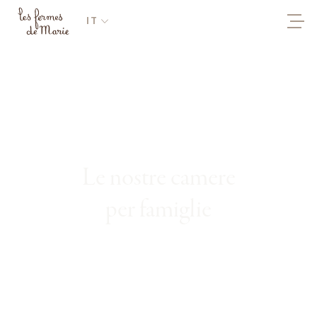
IT
Le nostre camere
per famiglie