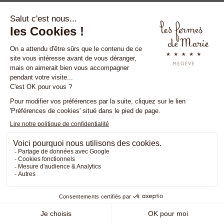
RICHIESTA DI PREVENTIVO
INFORMAZIONI E ATTREZZATURE
ATTREZZATURE
TV, WiFi gratuito, altoparlante bluetooth, cassaforte,
prodotti di benvenuto Pure Altitude, prodotti di
benvenuto Pure Altitude, asciugacapelli, console di gioco
Wii, minibar, macchina da caffè Nespresso, bollitore e
vassoio di cortesia (scelta di tè e infusi).
Animali domestici ammessi.