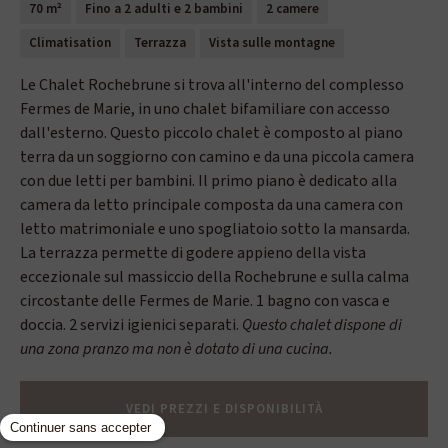
70 m²
Fino a 2 adulti e 2 bambini
2 camere
Climatisation
Terrazza
Vista sulle montagne
Le Chalet Rochebrune si trova all'interno del complesso
Fermes de Marie, in uno chalet bifamiliare con accesso
dall'esterno. Questo piccolo chalet è composto al piano
terra da un soggiorno con camino e da una piccola camera
con due letti per bambini. Il primo piano è dedicato alla
camera da letto principale composta da una camera con
letto matrimoniale e uno spogliatoio sotto la mansarda.
La terrazza permette di godere appieno della vista
eccezionale sul massiccio della Rochebrune e sulla calma
circostante delle Fermes de Marie. 1 bagno con vasca e
doccia. 2 servizi igienici separati.
Questo chalet dispone di
una zona pranzo ma non è dotato di una cucina.
VEDI PREZZI E DISPONIBILITÀ