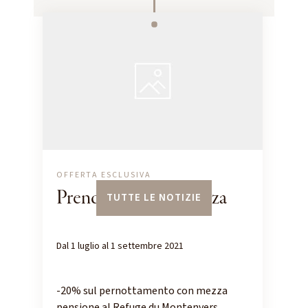
OFFERTA ESCLUSIVA
Prendi una certa altezza
TUTTE LE NOTIZIE
Dal 1 luglio al 1 settembre 2021
-20% sul pernottamento con mezza
pensione al Refuge du Montenvers