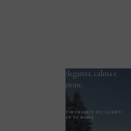
In questo hotel a cinque stelle dal lusso
autentico, i vostri soggiorni a Megève
sono vissuti con eleganza, calma e
distinzione.
PARERI DI ESPERTI E TESTIMONIANZE DEI CLIENTI
SU LES FERMES DE MARIE