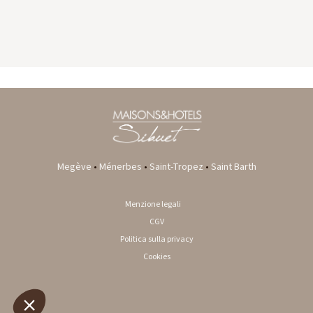
GYP SEA HOTEL
LA BASTIDE DE MARIE
SAINT BARTH - FRENCH WEST INDIES
MÉNERBES - PROVENCE
Megève
•
Ménerbes
•
Saint-Tropez
•
Saint Barth
Menzione legali
CGV
Politica sulla privacy
Cookies