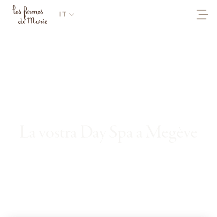
IT
La vostra Day Spa a Megève