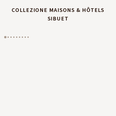
COLLEZIONE MAISONS & HÔTELS
SIBUET
GYP SEA HOTEL
LA BASTIDE DE MARIE
SAINT BARTH - FRENCH WEST INDIES
MÉNERBES - PROVENCE