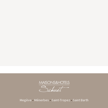
GYP SEA HOTEL
LA BASTIDE DE MARIE
SAINT BARTH - FRENCH WEST INDIES
MÉNERBES - PROVENCE
Megève
•
Ménerbes
•
Saint-Tropez
•
Saint Barth