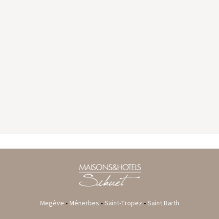
GYP SEA HOTEL
LA BASTIDE DE MARIE
SAINT BARTH - FRENCH WEST INDIES
MÉNERBES - PROVENCE
Megève
•
Ménerbes
•
Saint-Tropez
•
Saint Barth