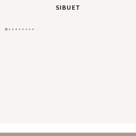
SIBUET
GYP SEA HOTEL
LA BASTIDE DE MARIE
SAINT BARTH - FRENCH WEST INDIES
MÉNERBES - PROVENCE