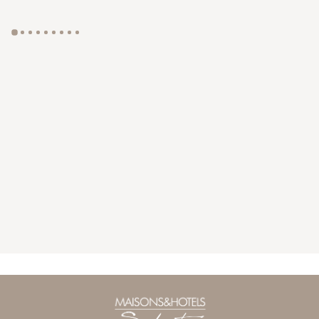
GYP SEA HOTEL
LA BASTIDE DE MARIE
SAINT BARTH - FRENCH WEST INDIES
MÉNERBES - PROVENCE