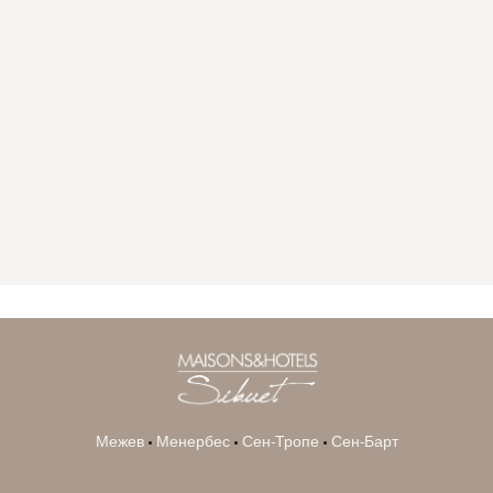
GYP SEA HOTEL
LA BASTIDE DE MARIE
SAINT BARTH - FRENCH WEST INDIES
MÉNERBES - PROVENCE
Межев
•
Менербес
•
Сен-Тропе
•
Сен-Барт