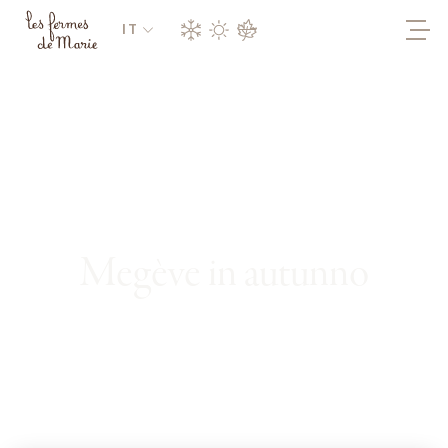
IT
Megève in autunno