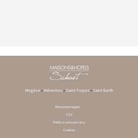
GYP SEA HOTEL
LA BASTIDE DE MARIE
SAINT BARTH - FRENCH WEST INDIES
MÉNERBES - PROVENCE
Megève
•
Ménerbes
•
Saint-Tropez
•
Saint Barth
Menzione legali
CGV
Politica sulla privacy
Cookies