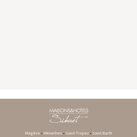
GYP SEA HOTEL
LA BASTIDE DE MARIE
SAINT BARTH - FRENCH WEST INDIES
MÉNERBES - PROVENCE
Megève
•
Ménerbes
•
Saint-Tropez
•
Saint Barth