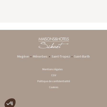
GYP SEA HOTEL
LA BASTIDE DE MARIE
SAINT BARTH - FRENCH WEST INDIES
MÉNERBES - PROVENCE
Megève
•
Ménerbes
•
Saint-Tropez
•
Saint-Barth
Mentions légales
CGV
Politique de confidentialité
Cookies