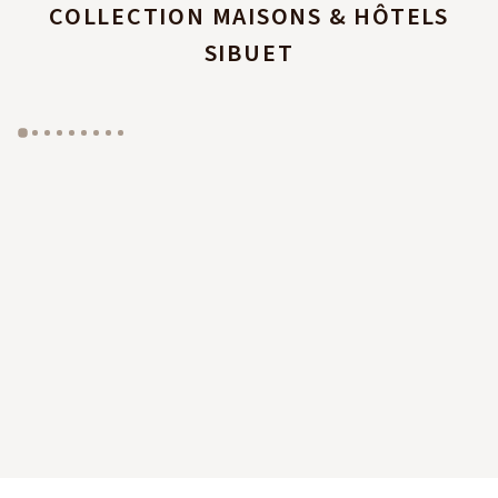
COLLECTION MAISONS & HÔTELS
SIBUET
GYP SEA HOTEL
LA BASTIDE DE MARIE
SAINT BARTH - FRENCH WEST INDIES
MÉNERBES - PROVENCE