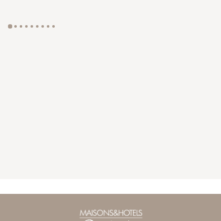
GYP SEA HOTEL
LA BASTIDE DE MARIE
SAINT BARTH - FRENCH WEST INDIES
MÉNERBES - PROVENCE