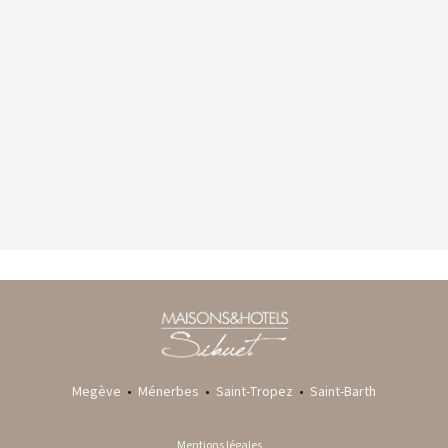
GYP SEA HOTEL
LA BASTIDE DE MARIE
SAINT BARTH - FRENCH WEST INDIES
MÉNERBES - PROVENCE
Megève
•
Ménerbes
•
Saint-Tropez
•
Saint-Barth
Mentions légales