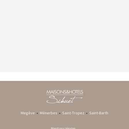
GYP SEA HOTEL
LA BASTIDE DE MARIE
SAINT BARTH - FRENCH WEST INDIES
MÉNERBES - PROVENCE
Megève
•
Ménerbes
•
Saint-Tropez
•
Saint-Barth
Mentions légales