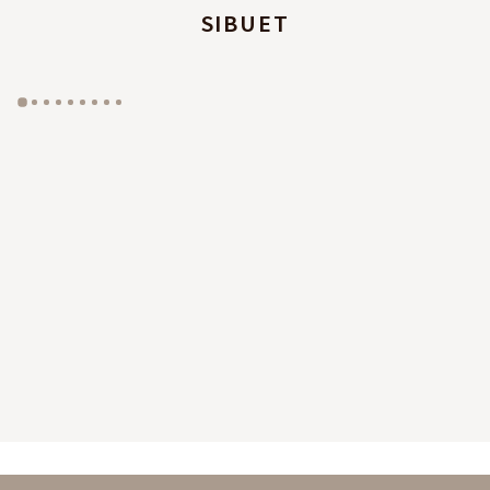
SIBUET
GYP SEA HOTEL
LA BASTIDE DE MARIE
SAINT BARTH - FRENCH WEST INDIES
MÉNERBES - PROVENCE