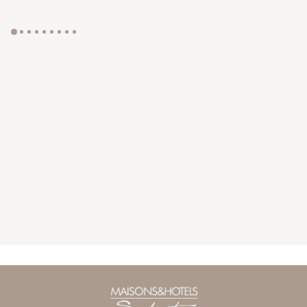
GYP SEA HOTEL
LA BASTIDE DE MARIE
SAINT BARTH - FRENCH WEST INDIES
MÉNERBES - PROVENCE