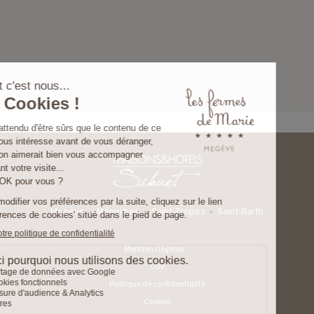
GYP SEA HOTEL
LA BASTIDE DE MARIE
SAINT BARTH - FRENCH WEST INDIES
MÉNERBES - PROVENCE
Megève
•
Ménerbes
•
Saint-Tropez
•
Saint-Barth
Mentions légales
CGV
Politique de confidentialité
Cookies