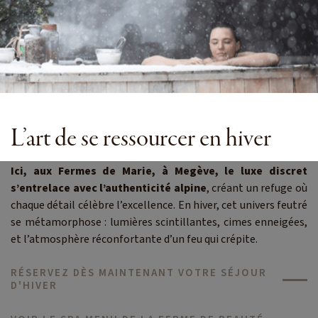
L’art de se ressourcer en hiver
Ici, aux Fermes de Marie, à Megève, le luxe discret
s’entrelace avec l’authenticité alpine
, créant un refuge où
chaque détail célèbre l’excellence. En hiver, cet univers feutré
se métamorphose : lumières scintillantes, cimes enneigées,
et l’atmosphère réconfortante d’un feu qui crépite.
RÉSERVEZ DÈS MAINTENANT VOTRE SÉJOUR
D'HIVER