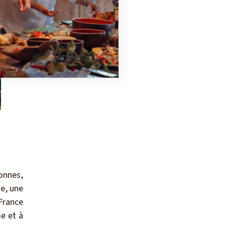
onnes,
ne, une
France
e et à