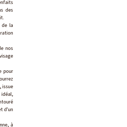
enfaits
ns des
t.
 de la
ration
de nos
visage
e pour
pourrez
, issue
idéal,
entouré
t d'un
nne, à