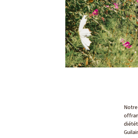
Notre
offran
diété
Guila