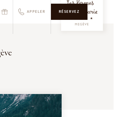
APPELER
RÉSERVEZ
gève