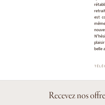
rétabl
retra
est c
même,
nouvel
N’hés
plais
belle 
TÉLÉ
Recevez nos offre