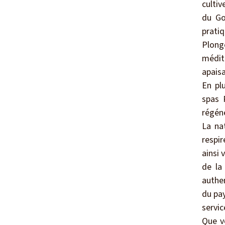
cultiv
du Go
pratiq
Plong
médit
apais
En pl
spas 
régéné
La na
respir
ainsi 
de la
authen
du pa
servic
Que v