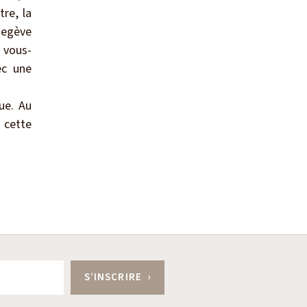
tre, la
Megève
 vous-
ec une
ue. Au
 cette