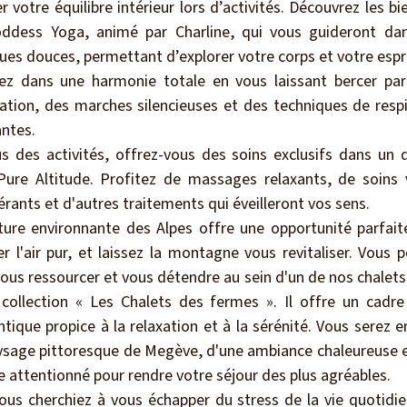
er votre équilibre intérieur lors d’activités. Découvrez les bi
ddess Yoga, animé par Charline, qui vous guideront da
ues douces, permettant d’explorer votre corps et votre espri
ez dans une harmonie totale en vous laissant bercer par
ation, des marches silencieuses et des techniques de respi
antes.
us des activités, offrez-vous des soins exclusifs dans un 
Pure Altitude. Profitez de massages relaxants, de soins 
rants et d'autres traitements qui éveilleront vos sens.
ture environnante des Alpes offre une opportunité parfait
er l'air pur, et laissez la montagne vous revitaliser. Vous 
vous ressourcer et vous détendre au sein d'un de nos chalets
 collection « Les Chalets des fermes ». Il offre un cadre 
tique propice à la relaxation et à la sérénité. Vous serez 
ysage pittoresque de Megève, d'une ambiance chaleureuse e
e attentionné pour rendre votre séjour des plus agréables.
ous cherchiez à vous échapper du stress de la vie quotidie