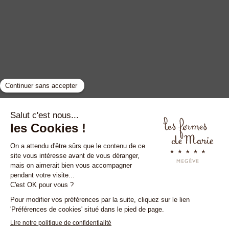
GYP SEA HOTEL
LA BASTIDE DE MARIE
SAINT BARTH - FRENCH WEST INDIES
MÉNERBES - PROVENCE
Megève
•
Ménerbes
•
Saint-Tropez
•
Saint-Barth