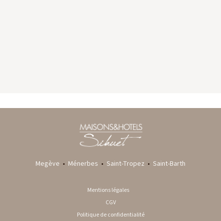
GYP SEA HOTEL
LA BASTIDE DE MARIE
SAINT BARTH - FRENCH WEST INDIES
MÉNERBES - PROVENCE
Megève
•
Ménerbes
•
Saint-Tropez
•
Saint-Barth
Mentions légales
CGV
Politique de confidentialité