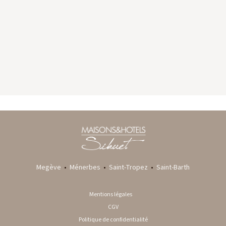
GYP SEA HOTEL
LA BASTIDE DE MARIE
SAINT BARTH - FRENCH WEST INDIES
MÉNERBES - PROVENCE
Megève
•
Ménerbes
•
Saint-Tropez
•
Saint-Barth
Mentions légales
CGV
Politique de confidentialité