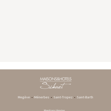
GYP SEA HOTEL
LA BASTIDE DE MARIE
SAINT BARTH - FRENCH WEST INDIES
MÉNERBES - PROVENCE
Megève
•
Ménerbes
•
Saint-Tropez
•
Saint-Barth
Mentions légales