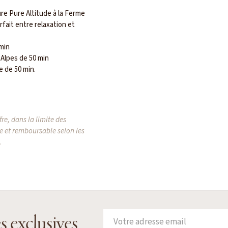
e Pure Altitude à la Ferme
fait entre relaxation et
 min
 Alpes de 50 min
 de 50 min.
re, dans la limite des
e et remboursable selon les
.
s exclusives