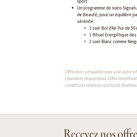
sport
Un programme de soins Signatur
de Beauté, pour un équilibre par
sérénité :
1 soin Bol d'Air Pur de 50
1 Rituel Energétique des
1 soin Blanc comme Neige
Offre non cumulable avec une autre off
chambres disponibles. Offre modifiabl
conditions relatives aux tarifs flexibles
Recevez nos offre