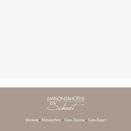
GYP SEA HOTEL
LA BASTIDE DE MARIE
SAINT BARTH - FRENCH WEST INDIES
MÉNERBES - PROVENCE
Межев
•
Менербес
•
Сен-Тропе
•
Сен-Барт