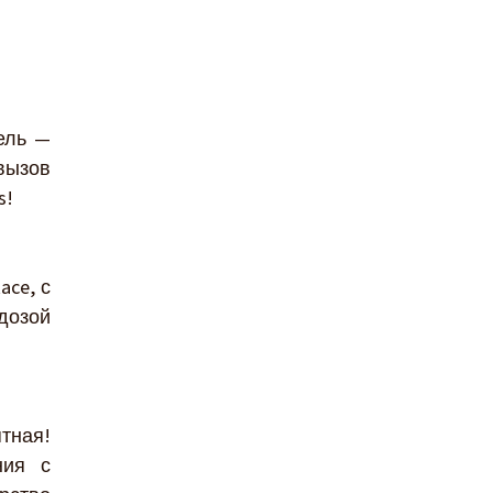
ель —
вызов
s!
ace, с
дозой
ятная!
ния с