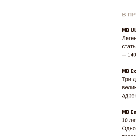
В П
MB Ul
Леге
стат
— 140
MB Ex
Три д
вели
адре
MB E
10 ле
Одно