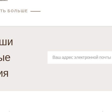
АТЬ БОЛЬШЕ
аши
ые
ия