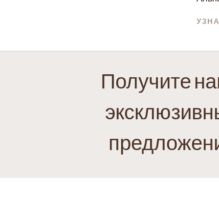
УЗН
Получите н
эксклюзивн
предложен