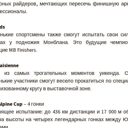
юных райдеров, мечтающих пересечь финишную арк
ессионалы.
ds
нькие спортсмены также смогут испытать свои си
сах у подножия Монблана. Это будущие чемпи
ие MB Finishers.
aisienne
 из самых трогательных моментов уикенда. 
ькие участники смогут весело прокатиться по спец
изованному кругу в выставочной зоне.
lpine Cup
– 4 гонки
оящее испытание: до 436 км дистанции и 17 000 м о
ра высоты на четырех легендарных гонках между Ю
ами.