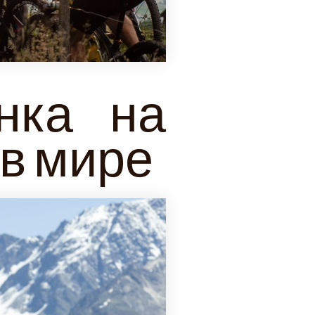
нка на
 в мире