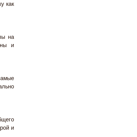
у как
лы на
оны и
Самые
иально
бщего
рой и