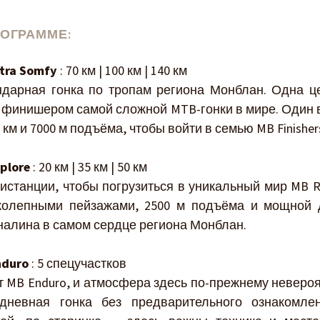
РОГРАММЕ:
tra Somfy
: 70 км | 100 км | 140 км
ндарная гонка по тропам региона Монблан. Одна ц
ь финишером самой сложной MTB-гонки в мире. Один 
 км и 7000 м подъёма, чтобы войти в семью MB Finisher
plore
: 20 км | 35 км | 50 км
истанции, чтобы погрузиться в уникальный мир MB R
колепными пейзажами, 2500 м подъёма и мощной 
налина в самом сердце региона Монблан.
nduro
: 5 спецучастков
т MB Enduro, и атмосфера здесь по-прежнему неверо
дневная гонка без предварительного ознакомле