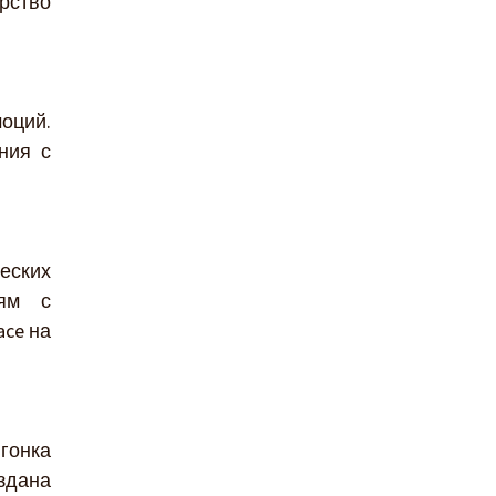
рство
моций.
ния с
еских
дям с
ce на
гонка
здана