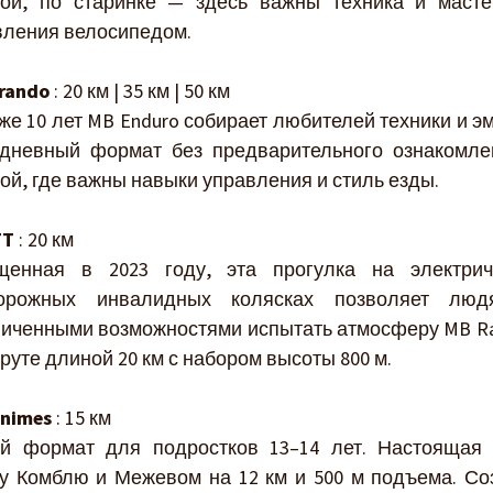
сой, по старинке — здесь важны техника и масте
вления велосипедом.
rando
: 20 км | 35 км | 50 км
же 10 лет MB Enduro собирает любителей техники и э
дневный формат без предварительного ознакомле
ой, где важны навыки управления и стиль езды.
TT
: 20 км
щенная в 2023 году, эта прогулка на электрич
орожных инвалидных колясках позволяет лю
ниченными возможностями испытать атмосферу MB Ra
уте длиной 20 км с набором высоты 800 м.
inimes
: 15 км
й формат для подростков 13–14 лет. Настоящая 
у Комблю и Межевом на 12 км и 500 м подъема. Со