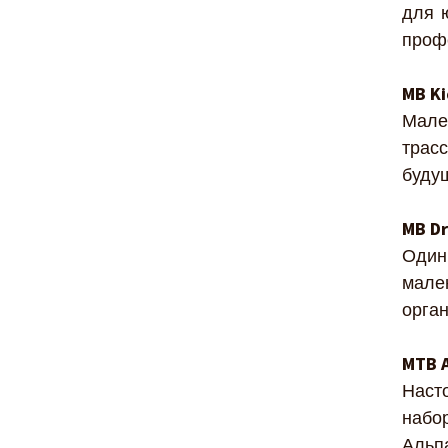
для 
проф
MB Ki
Мале
трас
будущ
MB Dr
Один
мален
орган
MTB A
Наст
набо
Альп