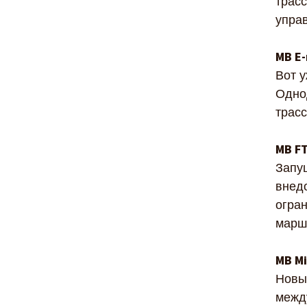
трас
упра
MB E-
Вот у
Одно
трасс
MB F
Запу
внед
огра
маршр
MB M
Новы
межд