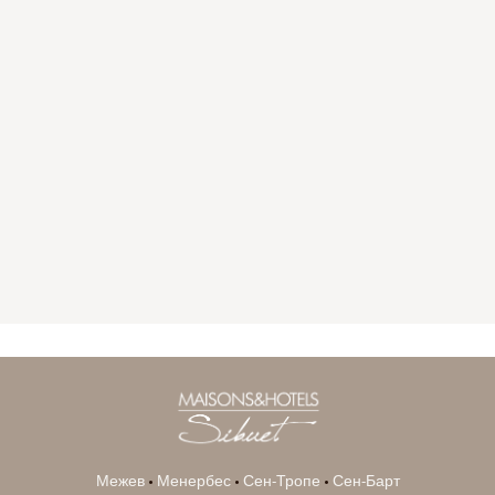
GYP SEA HOTEL
LA BASTIDE DE MARIE
SAINT BARTH - FRENCH WEST INDIES
MÉNERBES - PROVENCE
Межев
•
Менербес
•
Сен-Тропе
•
Сен-Барт