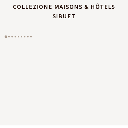
COLLEZIONE MAISONS & HÔTELS
SIBUET
GYP SEA HOTEL
LA BASTIDE DE MARIE
SAINT BARTH - FRENCH WEST INDIES
MÉNERBES - PROVENCE