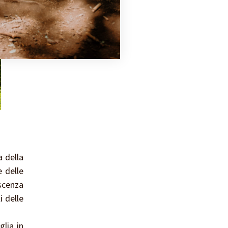
 della
e delle
scenza
i delle
glia in