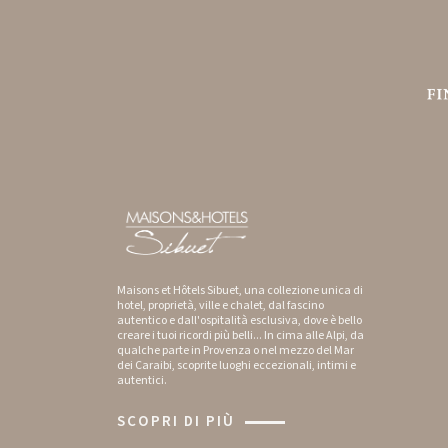
Maisons et Hôtels Sibuet, una collezione unica di
hotel, proprietà, ville e chalet, dal fascino
autentico e dall'ospitalità esclusiva, dove è bello
creare i tuoi ricordi più belli... In cima alle Alpi, da
qualche parte in Provenza o nel mezzo del Mar
dei Caraibi, scoprite luoghi eccezionali, intimi e
autentici.
SCOPRI DI PIÙ