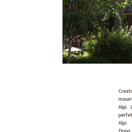
Creat
mounta
Alpi.
perfet
Alpi.
Dopo u