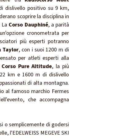
di dislivello positivo su 9 km,
iderano scoprire la disciplina in
. La
Corso Dauphiné
, a parità
e un'opzione cronometrata per
sciatori più esperti potranno
n Taylor
, con i suoi 1200 m di
ensato per atleti esperti alla
l
Corso Pure Altitude
, la più
 22 km e 1600 m di dislivello
 appassionati di alta montagna.
io al famoso marchio Fermes
dell'evento, che accompagna
essi o semplicemente di godersi
stelle, l'EDELWEISS MEGEVE SKI