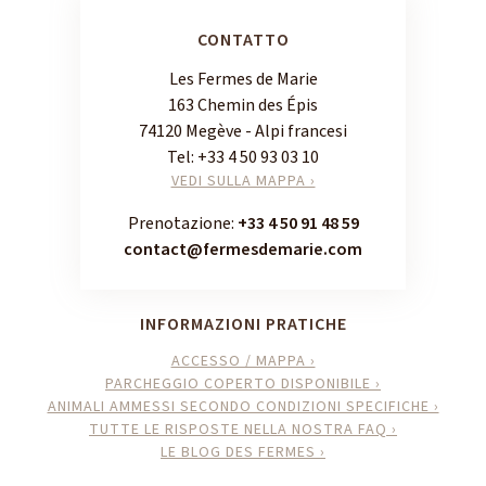
CONTATTO
Les Fermes de Marie
163 Chemin des Épis
74120 Megève - Alpi francesi
Tel:
+33 4 50 93 03 10
VEDI SULLA MAPPA ›
Prenotazione:
+33 4 50 91 48 59
contact@fermesdemarie.com
INFORMAZIONI PRATICHE
ACCESSO / MAPPA ›
PARCHEGGIO COPERTO DISPONIBILE ›
ANIMALI AMMESSI SECONDO CONDIZIONI SPECIFICHE ›
TUTTE LE RISPOSTE NELLA NOSTRA FAQ ›
LE BLOG DES FERMES ›