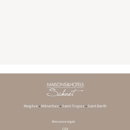
GYP SEA HOTEL
LA BASTIDE DE MARIE
SAINT BARTH - FRENCH WEST INDIES
MÉNERBES - PROVENCE
Megève
•
Ménerbes
•
Saint-Tropez
•
Saint Barth
Menzione legali
CGV