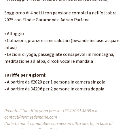
Soggiorno di 4 notti con pensione completa nell'ottobre
2025 con Elodie Garamond e Adrian Parfene.
• Alloggio
• Colazioni, pranzi e cene salutari (bevande incluse: acqua e
infusi)
• Lezioni di yoga, passeggiate consapevoli in montagna,
meditazione all'alba, circoli vocali e mandala
Tariffe per 4 giorni:
• A partire da €2020 per 1 persona in camera singola
• A partire da 3420€ per 2 persone in camera doppia
Prenota il tuo ritiro yoga presso:
+33 4 50 91 48 59
o a:
contact@fermesdemarie.com
L'offerta non è cumulabile con nessun'altra offerta, in base al