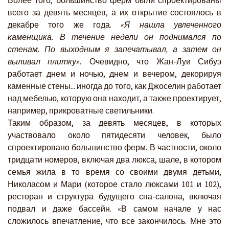
Более того, большинство ферм были спроектированы
всего за девять месяцев, а их открытие состоялось в
декабре того же года.
«Я нашла увлеченного
каменщика. В течение недели он поднимался по
стенам. По выходным я запечатывал, а затем он
выливал плитку».
Очевидно, что Жан-Луи Сибуэ
работает днем и ночью, днем и вечером, декорируя
каменные стены... иногда до того, как Джоселин работает
над мебелью, которую она находит, а также проектирует,
например, прикроватные светильники.
Таким образом, за девять месяцев, в которых
участвовало около пятидесяти человек, было
спроектировано большинство ферм. В частности, около
тридцати номеров, включая два люкса, шале, в котором
семья жила в то время со своими двумя детьми,
Николасом и Мари (которое стало люксами 101 и 102),
ресторан и структура будущего спа-салона, включая
подвал и даже бассейн. «В самом начале у нас
сложилось впечатление, что все закончилось. Мне это