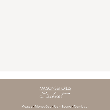
GYP SEA HOTEL
LA BASTIDE DE MARIE
SAINT BARTH - FRENCH WEST INDIES
MÉNERBES - PROVENCE
Межев
•
Менербес
•
Сен-Тропе
•
Сен-Барт