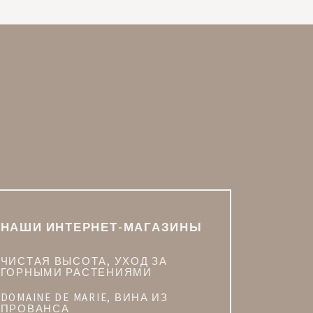
ILLA MARIE SAINT TROPEZ
GYP SEA
SAINT-TROPEZ - FRENCH RIVIERA
SAINT BARTH
НАШИ ИНТЕРНЕТ-МАГАЗИНЫ
ЧИСТАЯ ВЫСОТА, УХОД ЗА
ГОРНЫМИ РАСТЕНИЯМИ
DOMAINE DE MARIE, ВИНА ИЗ
ПРОВАНСА