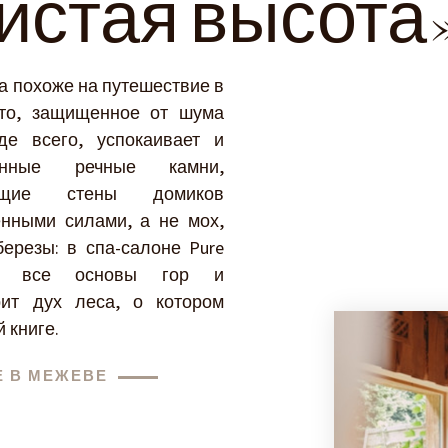
истая высота
а похоже на путешествие в
сто, защищенное от шума
де всего, успокаивает и
енные речные камни,
ающие стены домиков
нными силами, а не мох,
ерезы: в спа-салоне Pure
тся все основы гор и
рит дух леса, о котором
 книге.
Е В МЕЖЕВЕ