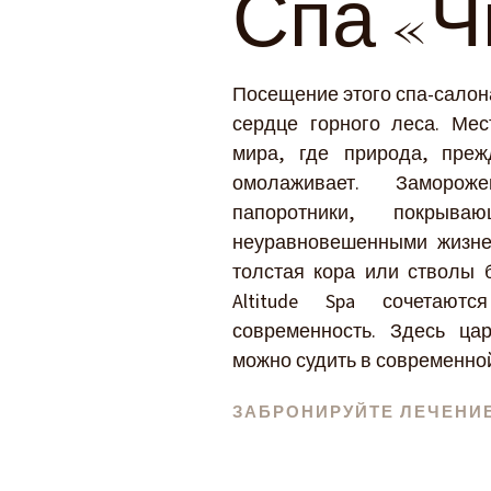
Спа «Ч
Посещение этого спа-салон
сердце горного леса. Ме
мира, где природа, преж
омолаживает. Заморож
папоротники, покрыв
неуравновешенными жизне
толстая кора или стволы б
Altitude Spa сочетаю
современность. Здесь ца
можно судить в современной
ЗАБРОНИРУЙТЕ ЛЕЧЕНИ