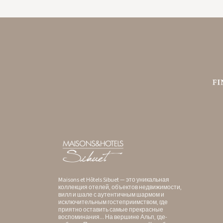
GYP SEA HOTEL
SAINT BARTH - FRENCH WEST INDIES
Maisons et Hôtels Sibuet — это уникальная
коллекция отелей, объектов недвижимости,
вилл и шале с аутентичным шармом и
исключительным гостеприимством, где
приятно оставить самые прекрасные
воспоминания... На вершине Альп, где-