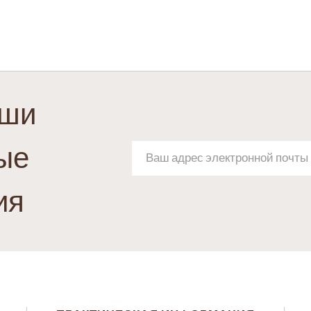
аши
ые
ия